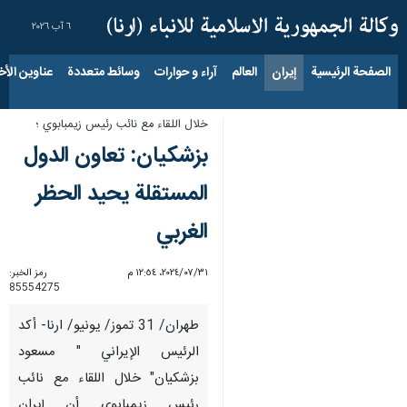
٦ آب ٢٠٢٦
الصفحة الرئيسية
إيران
العالم
آراء و حوارات
وسائط متعددة
عناوين الأخب
خلال اللقاء مع نائب رئيس زيمبابوي ؛
بزشکیان: تعاون الدول
المستقلة يحيد الحظر
الغربي
٣١‏/٠٧‏/٢٠٢٤، ١٢:٥٤ م
رمز الخبر:
85554275
طهران/ 31 تموز/ يونيو/ ارنا- أكد
الرئيس الإیراني " مسعود
بزشکیان" خلال اللقاء مع نائب
رئيس زيمبابوي أن إيران