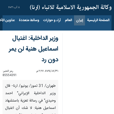
٨ آب ٢٠٢٦
الصفحة الرئيسية
إيران
العالم
آراء و حوارات
وسائط متعددة
عناوين الأخب
وزير الداخلية: اغتيال
اسماعيل هنية لن يمر
دون رد
٣١‏/٠٧‏/٢٠٢٤، ٢:٢٧ م
رمز الخبر:
85554391
طهران/ 31 تموز/ يونيو/ ارنا- قال
وزير الداخلية الإيراني" احمد
وحيدي" في رسالة تعزية باستشهاد
اسماعيل هنية: لا شك أن اغتيال