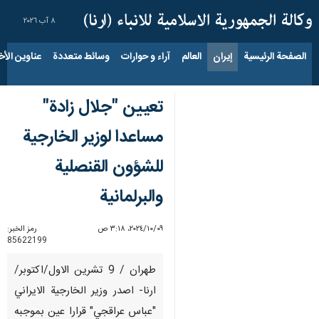
٨ آب ٢٠٢٦
الصفحة الرئيسية
إيران
العالم
آراء و حوارات
وسائط متعددة
عناوين الأخب
تعيين "جلال زادة"
مساعدا لوزير الخارجية
للشؤون القنصلية
والبرلمانية
٠٩‏/١٠‏/٢٠٢٤، ٣:١٨ ص
رمز الخبر:
85622199
طهران / 9 تشرين الاول/اكتوبر/
ارنا- اصدر وزير الخارجية الايراني
"عباس عراقجي" قرارا عين بموجبه