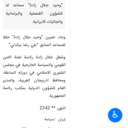
"وحيد جلال زادة" مساعد له
للشؤون القنصلية والبرلمانية
والجاليات الايرانية.
وجاء تعيين "وحيد جلال زادة" خلفا
للمساعد السابق "علي رضا بيكدلي".
وشغل جلال زادة رئاسة لجنة الامن
القومي والسياسة الخارجية في مجلس
الشورى الاسلامي في دورته السابقة،
ومحافظ اذربيجان الغربية، والمدير
العام للشؤون الدولية بمكتب رئاسة
الجمهورية.
انتهى ** 2342
♿︎
إيران
سياسة