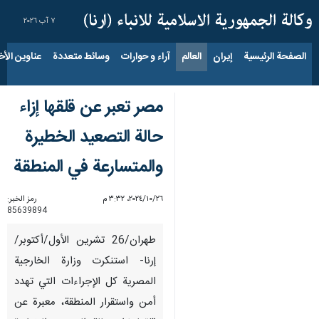
٧ آب ٢٠٢٦
الصفحة الرئيسية
إيران
العالم
آراء و حوارات
وسائط متعددة
عناوين الأخب
مصر تعبر عن قلقها إزاء
حالة التصعيد الخطيرة
والمتسارعة في المنطقة
٢٦‏/١٠‏/٢٠٢٤، ٣:٣٢ م
رمز الخبر:
85639894
طهران/26 تشرين الأول/أكتوبر/
إرنا- استنكرت وزارة الخارجية
المصرية كل الإجراءات التي تهدد
أمن واستقرار المنطقة، معبرة عن