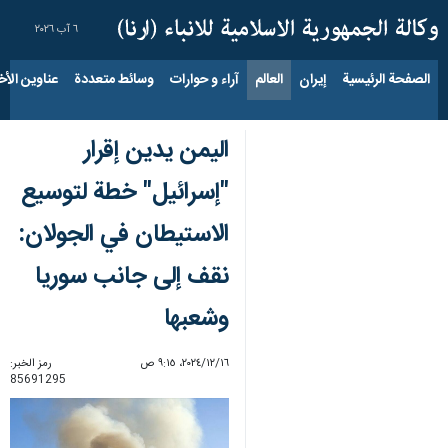
٦ آب ٢٠٢٦
الصفحة الرئيسية
إيران
العالم
آراء و حوارات
وسائط متعددة
عناوين الأخب
اليمن يدين إقرار
"إسرائيل" خطة لتوسيع
الاستيطان في الجولان:
نقف إلى جانب سوريا
وشعبها
١٦‏/١٢‏/٢٠٢٤، ٩:١٥ ص
رمز الخبر:
85691295