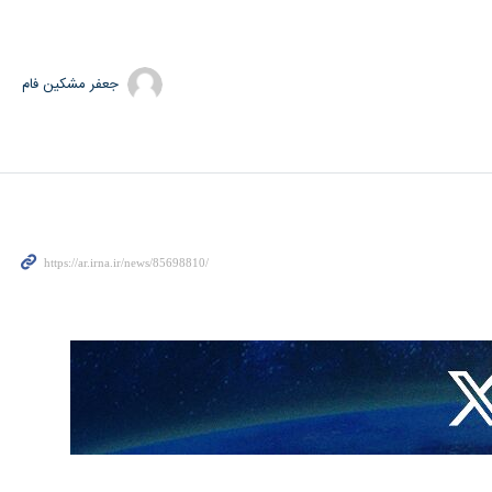
جعفر مشکین فام