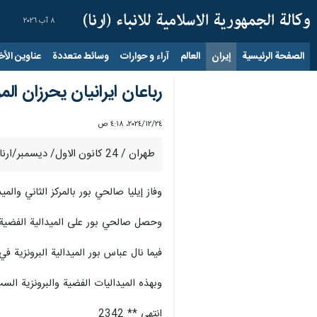
٨ آب ٢٠٢٦
الصفحة الرئيسية
إيران
العالم
آراء و حوارات
وسائط متعددة
عناوين الأخب
رباعان ايرانيان يحرزان المركزين الثاني وال
٢٤‏/١٢‏/٢٠٢٤، ٤:١٨ ص
طهران / 24 كانون الاول/ ديسمبر/ارنا- احرز رباعان ايرانيان المركزين الثاني والثالث في وزن 89 كغم ببطولة شباب آسيا لرفع الاثقال الجارية في العاصمة القطرية الدوحة.
وفاز إيليا صالحي بور بالمركز الثاني والميدالية ال
وحصل صالحي بور على الميدالية الفضية في رفعة الخطف بـ 161 كغم، والميدالية البرونزية في رفعة النت
فيما نال عباس بور الميدالية البرونزية في رفعة الخطف بـ 159 كغم، والميدالية الفضية في النتر بـ 196 كغ
وبهذه الميداليات الفضية والبرونزية الست في فئة 89 كغم، بلغ اجمالي عدد ميداليات منتخب رفع الأثقال الإيراني في الدوحة 21 ميدالية بواق
انتهى ** 2342