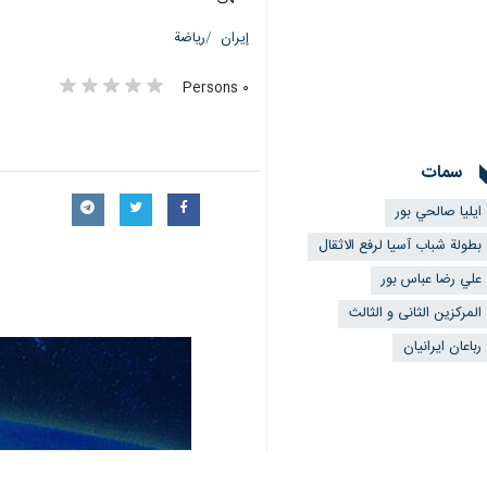
إيران
رياضة
٠ Persons
سمات
ايليا صالحي بور
بطولة شباب آسيا لرفع الاثقال
علي رضا عباس بور
المرکزین الثانی و الثالث
رباعان ايرانيان