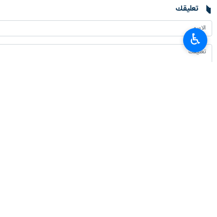
تعليقك
♿︎
أحدث الأخبار
متحدث الجيش: النظام الإيراني السائد في مضيق هرمز لا رجعة فيه
٢٠٢٦-٠٨-٠٨ ١٩:٤١
عارف يؤكد التزام الحكومة بتوفير البنى التحتية اللازمة لتطوير الذكاء الاصطناعي
٢٠٢٦-٠٨-٠٨ ١٩:١٢