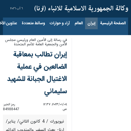
٦ آب ٢٠٢٦
الصفحة الرئيسية
إيران
العالم
آراء و حوارات
وسائط متعددة
عناوين الأخب
في رسالة إلى الأمين العام ورئيسي مجلس
الأمن والجمعية العامة للأمم المتحدة
إيران تطالب بمعاقبة
الضالعين في عملية
الاغتيال الجبانة للشهيد
سليماني
٠٤‏/٠١‏/٢٠٢٣، ١٢:٣٧
رمز الخبر:
ص
84988447