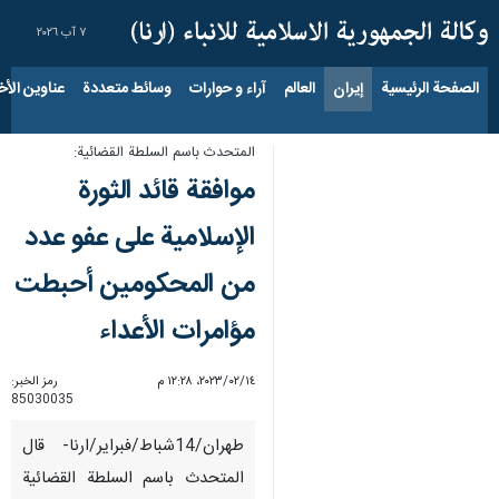
٧ آب ٢٠٢٦
الصفحة الرئيسية
إيران
العالم
آراء و حوارات
وسائط متعددة
عناوين الأخب
المتحدث باسم السلطة القضائية:
موافقة قائد الثورة
الإسلامیة على عفو عدد
من المحکومین أحبطت
مؤامرات الأعداء
١٤‏/٠٢‏/٢٠٢٣، ١٢:٢٨ م
رمز الخبر:
85030035
طهران/14شباط/فبراير/ارنا- قال
المتحدث باسم السلطة القضائية