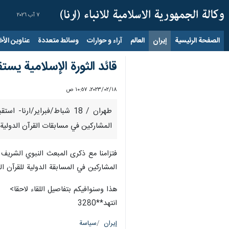
٧ آب ٢٠٢٦
الصفحة الرئيسية
إيران
العالم
آراء و حوارات
وسائط متعددة
عناوين الأخب
قائد الثورة الإسلامیة یست
١٨‏/٠٢‏/٢٠٢٣، ١٠:٥٧ ص
طهران / 18 شباط/فبراير/ا
المشاركين في مسابقات القرآن الدولية.
فتزامنا مع ذكرى المبعث النبوي الشریف 
المشاركين في المسابقة الدولية للقرآن ال
هذا وسنوافيكم بتفاصيل اللقاء لاحقا>
انتهد**3280
إيران
سياسة