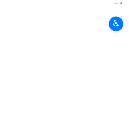
♿︎
أحدث الأخبار
العميد معروفي: لا يمكن للدبلوماسية أن تنجح من دون دعم شعبي
٢٠٢٦-٠٨-٠٧ ٠٩:٢٠
سفير طهران لدى برلين: معارضة إيران للأسلحة النووية عقيدة دينية وليست تكتيكًا
٢٠٢٦-٠٨-٠٧ ٠٤:٠٠
القوات المسلحة اليمنية تستهدف تحشيدات عسكرية سعودية في الرويك والعبر وال