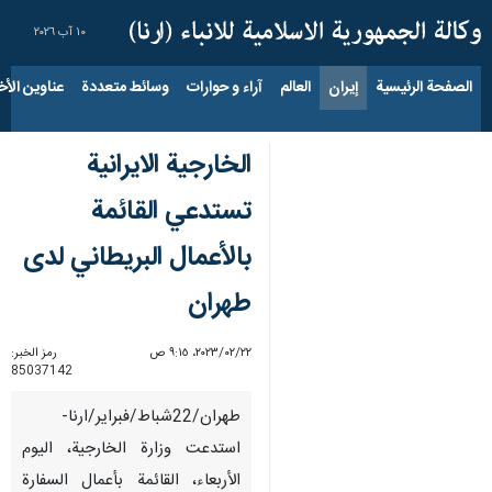
١٠ آب ٢٠٢٦
الصفحة الرئيسية
إيران
العالم
آراء و حوارات
وسائط متعددة
عناوين الأخب
الخارجية الايرانية
تستدعي القائمة
بالأعمال البريطاني لدى
طهران
٢٢‏/٠٢‏/٢٠٢٣، ٩:١٥ ص
رمز الخبر:
85037142
طهران/22شباط/فبراير/ارنا-
استدعت وزارة الخارجية، اليوم
الأربعاء، القائمة بأعمال السفارة