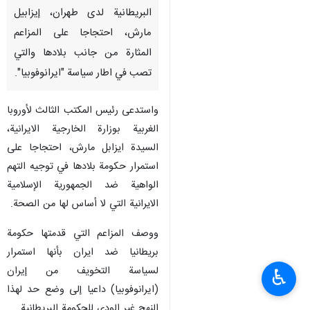
البريطانية لدى طهران، إيزابيل
مارش، احتجاجا على المزاعم
المثارة من جانب بلادها والتي
تصب في اطار سياسة "ايرانوفوبيا".
واستدعی رئيس المكتب الثالث لأوروبا
الغربية بوزارة الخارجية الايرانية،
السیدة ایزابل مارش، احتجاجا على
استمرار حکومة بلادها في توجیه التهم
الواهية ضد الجمهوریة الإسلامیة
الایرانیة التي لا أساس لها من الصحة.
ووصف المزاعم التي قدمتها حكومة
بریطانیا ضد ایران بأنها استمرار
لسياسة التخویف من إيران
♿︎
(ايرانوفوبيا) داعيا إلى وضع حد لهذا
النهج غير الودي للحكومة البريطانية.