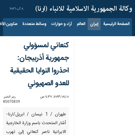
٨ آب ٢٠٢٦
الصفحة الرئيسية
إيران
العالم
آراء و حوارات
وسائط متعددة
عناوين الأخب
كنعاني لمسؤولي
جمهورية أذربيجان:
احذروا النوايا الحقيقية
للعدو الصهيوني
٠١‏/٠٤‏/٢٠٢٣، ٤:٣٧ ص
رمز الخبر:
85070839
طهران / 1 نيسان / ابريل/ارنا-
أشار المتحدث باسم وزارة الخارجية
الايرانية ناصر كنعاني إلى تهرب