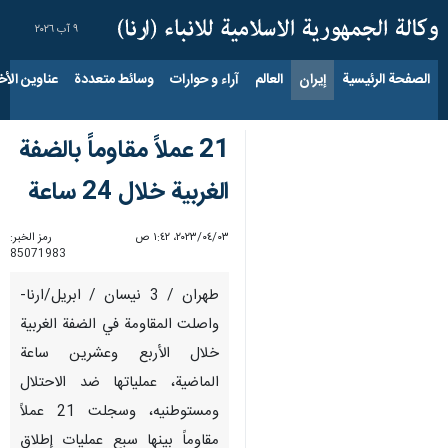
٩ آب ٢٠٢٦
الصفحة الرئيسية
إيران
العالم
آراء و حوارات
وسائط متعددة
عناوين الأخب
21 عملاً مقاوماً بالضفة
الغربية خلال 24 ساعة
٠٣‏/٠٤‏/٢٠٢٣، ١:٤٢ ص
رمز الخبر:
85071983
طهران / 3 نيسان / ابريل/ارنا-
واصلت المقاومة في الضفة الغربية
خلال الأربع وعشرين ساعة
الماضية، عملياتها ضد الاحتلال
ومستوطنيه، وسجلت 21 عملاً
مقاوماً بينها سبع عمليات إطلاق