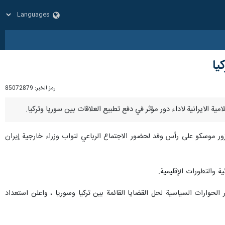
يا
رمز الخبر:
85072879