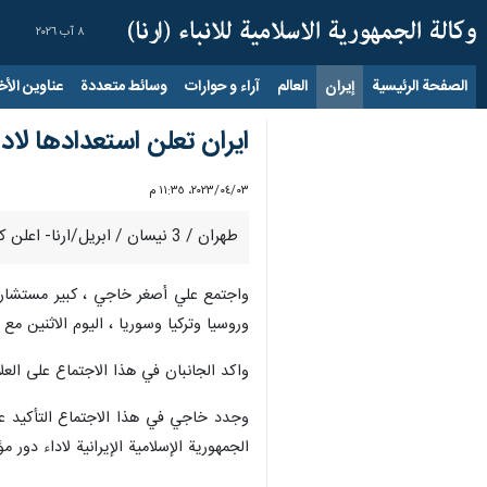
٨ آب ٢٠٢٦
الصفحة الرئيسية
إيران
العالم
آراء و حوارات
وسائط متعددة
عناوين الأخب
ايران تعلن استعدادها لادا
٠٣‏/٠٤‏/٢٠٢٣، ١١:٣٥ م