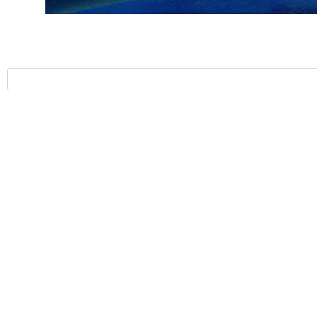
ر موسكو على رأس وفد لحضور الاجتماع الرباعي لنواب وزراء خارجية إيران
ة والتطورات الإقليمية.
 الحوارات السياسية لحل القضايا القائمة بين تركيا وسوريا ، واعلن استعداد
التنسيق بين بلاده والجمهورية الاسلامية الايرانية.
جعفر مشکین فام