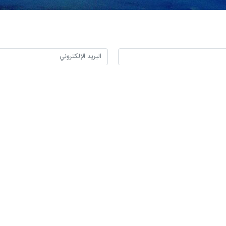
وزير خارجية جمهورية إيران الإسلامية للشؤون السياسية الخاصة ، والذي يزو
نائب وزير الخارجية التركي بوراك اكجابار والوفد المرافق له .
ات التاريخية بين البلدين الجارين، وبحثا آخر القضايا المتعلقة بالعلاقات الثنائي
النهج المبدئي للجمهورية الإسلامية الإيرانية فيما يتعلق بضرورة اختيار مسار
مؤثر في دفع تطبيع العلاقات بين البلدين.
ا الاجتماع ، على أهمية مسار أستانا في الملف السوري ، مشددا على ضرورة تعزيز 