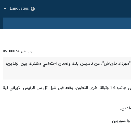
رمز الخبر:
85100874
ن وسوريا "مهرداد بذرباش"، عن تاسيس بنك وضمان اجتماعي مشترك بين البلدين،
واوضح "بذرباس"، في تصريح له عصر اليوم الاربعاء، ان "خطة التعاون الستراتيجي وطويل الامن بين ايران وسوريا" الى جانب 14 وثيقة اخرى للتعاون، وقعه قبل قليل كل من الرئيس الايراني اية
لدين.
 والسوريين.