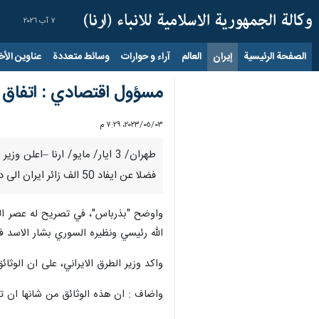
٧ آب ٢٠٢٦
الصفحة الرئيسية
إيران
العالم
آراء و حوارات
وسائط متعددة
عناوين الأخب
مسؤول اقتصادي : اتفاق
٠٣‏/٠٥‏/٢٠٢٣، ٧:٢٩ م
طهران/ 3 ايار/ مايو/ ارنا –ا
فضلا عن ايفاد 50 الف زائر ايران الى دمشق سنويا، باعتباره جانبا من وثيقة التعاون الموقعة بين طهران ودمشق.
الله رئيسي ونظيره السوري بشار الاسد 
واكد وزير الطرق الايراني، على ان الوث
واضاف : ان هذه الوثائق من شانها ان تس