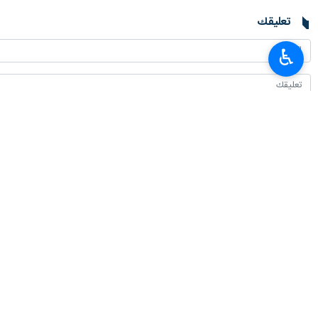
تعليقك
♿︎
أحدث الأخبار
ثلاث خطوات جديدة للاتحاد الاقتصادي الأوراسي لتعزيز التكامل الاقليمي
٢٠٢٦-٠٨-٠٧ ٢٠:٠٦
تعزيز العلاقات بين المؤسسات العلمية على جدول أعمال إيران والهند