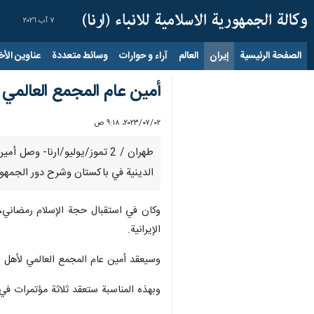
٧ آب ٢٠٢٦
الصفحة الرئيسية
إيران
العالم
آراء و حوارات
وسائط متعددة
عناوين الأخب
أمين عام المجمع العالمي
٠٢‏/٠٧‏/٢٠٢٣، ٩:١٨ ص
طهران / 2 تموز/يوليو/ارنا- 
الدينية في باكستان وشرح دور الجمهورية
وكان في استقبال حجة الإسلام رمضاني، 
الإيرانية.
وسیعقد أمين عام المجمع العالمي لأهل ا
وبهذه المناسبة ستعقد ثلاثة مؤتمرات في 