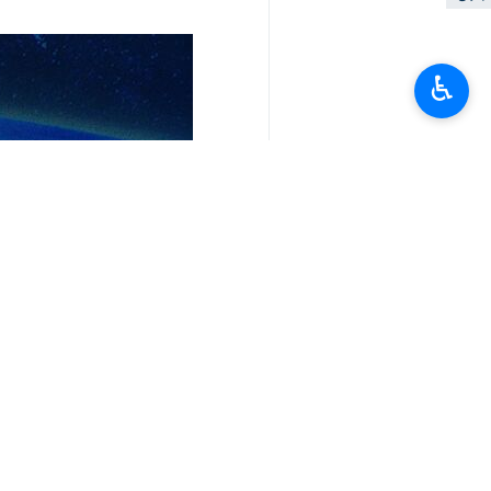
♿︎
تعليقك