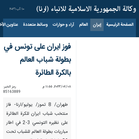
١٠ آب ٢٠٢٦
الصفحة الرئيسية
إيران
العالم
آراء و حوارات
وسائط متعددة
عناوين الأخب
فوز ايران على تونس في
بطولة شباب العالم
بالكرة الطائرة
٠٨‏/٠٧‏/٢٠٢٣، ١١:٥٥ م
رمز الخبر:
85163889
طهران/ 8 تموز/ يوليو/ارنا- فاز
منتخب شباب ايران للكرة الطائرة
على نظيره التونسي 3-2 في اطار
مباريات بطولة العالم للشباب تحت