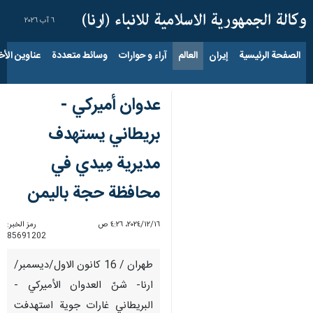
٦ آب ٢٠٢٦
الصفحة الرئيسية
إيران
العالم
آراء و حوارات
وسائط متعددة
عناوين الأخب
عدوان أميركي -
بريطاني يستهدف
مديرية مِيدي في
محافظة حجة باليمن
١٦‏/١٢‏/٢٠٢٤، ٤:٢٦ ص
رمز الخبر:
85691202
طهران / 16 كانون الاول/ديسمبر/
ارنا- شنّ العدوان الأميركي -
البريطاني غارات جوية استهدفت