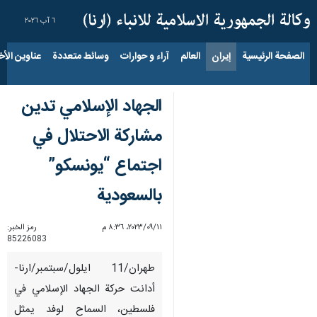
٦ آب ٢٠٢٦
الصفحة الرئيسية
إيران
العالم
آراء و حوارات
وسائط متعددة
عناوين الأخب
الجهاد الإسلامي تدين
مشاركة الاحتلال في
اجتماع “يونسكو”
بالسعودية
١١‏/٠٩‏/٢٠٢٣، ٨:٣٦ م
رمز الخبر:
85226083
طهران/11 ایلول/سبتمبر/ارنا-
أدانت حركة الجهاد الإسلامي في
فلسطين، السماح لوفد يمثل