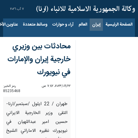
٧ آب ٢٠٢٦
الصفحة الرئيسية
إيران
العالم
آراء و حوارات
وسائط متعددة
عناوين الأخب
محادثات بين وزيري
خارجية إيران والإمارات
في نيويورك
٢٢‏/٠٩‏/٢٠٢٣، ٧:٤٢ ص
رمز الخبر:
85235468
طهران / 22 ايلول /سبتمبر/ارنا-
التقى وزير الخارجية الايراني
حسين امير عبداللهيان في
نيويورك نظيره الاماراتي الشيخ