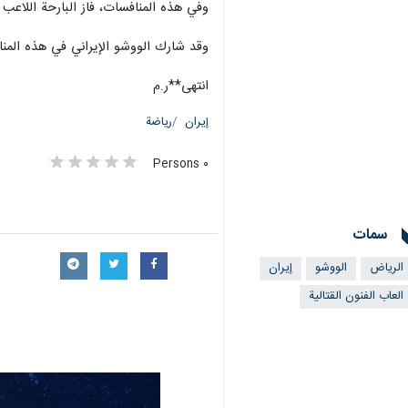
وفي هذه المنافسات، فاز البارحة اللاعب 
وقد شارك الووشو الإيراني في هذه المنافسات ب 7 لاعبين وصل 3 منهم الى النهائي بفوزهم
انتهى**ر.م
إيران
رياضة
٠ Persons
سمات
الرياض
الووشو
إيران
العاب الفنون القتالية