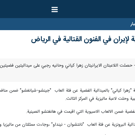
ار
 لإيران في الفنون القتالية في الرياض
بر/ارنا- حصلت اللاعبتان الايرانيتان زهرا كياني وحانيه رجبي على ميداليتين فضي
ية "زهرا كياني" بالميدالية الفضية عن فئة العاب "جينشو-شيانغشو" ضمن منافسا
بية وحلت لاعبة ماليزية في المركز الثالث.
فضية ضمن الالعاب الاسيوية التي اقيمت في هانغتشو الصينية.
لية البرونزية عن فئة العاب "نانتشوان - نينداو" ،وجاءت ممثلتان من ماليزيا وأ