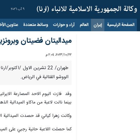
٩ آب ٢٠٢٦
الصفحة الرئيسية
إيران
العالم
آراء و حوارات
وسائط متعددة
عناوين الأخب
ميداليتان فضيتان وبرونزية
٢٢‏/١٠‏/٢٠٢٣، ٢:٠٤ م
طهران/ 22 تشرين الاول /اكتو
الووشو القتالية في الرياض.
وقد فازت اليوم الاحد المصارعة الايران
بينما نالت لاعبة من ماكاو الميدالية الذه
وكانت زهرا كياني قد حصدت الميدالية ال
كما حصلت اللاعبة حانية رجبي على الميدا