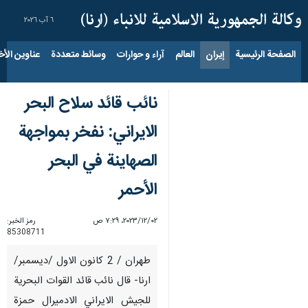
٦ آب ٢٠٢٦
الصفحة الرئيسية
إيران
العالم
آراء و حوارات
وسائط متعددة
عناوين الأخب
نائب قائد سلاح البحر
الايراني: نفخر بمواجهة
الصهاينة في البحر
الأحمر
٠٢‏/١٢‏/٢٠٢٣، ٧:٢٩ ص
رمز الخبر:
85308711
طهران / 2 كانون الاول /ديسمبر/
ارنا- قال نائب قائد القوات البحرية
للجيش الايراني الادميرال حمزة