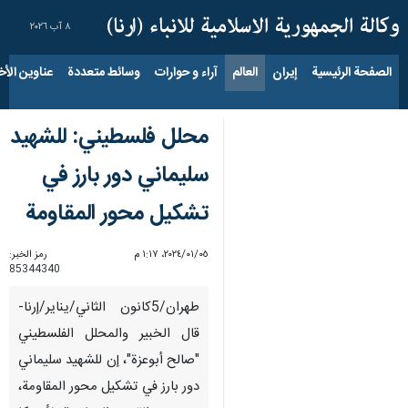
٨ آب ٢٠٢٦
الصفحة الرئيسية
إيران
العالم
آراء و حوارات
وسائط متعددة
عناوين الأخب
محلل فلسطيني: للشهيد
سليماني دور بارز في
تشكيل محور المقاومة
٠٥‏/٠١‏/٢٠٢٤، ١:١٧ م
رمز الخبر:
85344340