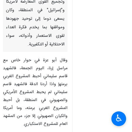
طهران/5كانون الثاني/يناير/إرنا-
قال الخبير والمحلل الفلسطيني
"صالح أبوعزة"، إن للشهيد سليماني
دور بارز في تشكيل محور المقاومة،
وتجميع القوى المعارضة لأمريكا
و"إسرائيل" في المنطقة، وكان
يسعى دوما إلى توحيد جهودها
ومواقفها بما يخدم فكرة العداء
لقوى الاستعمار وأدواته، سواء
الاحتلالية أو التكفيرية.
وقال أبو عزة في حوار خاص مع
♿︎
مراسل إرنا، اليوم الجمعة، فالشهيد
قاسم سليماني أحبط المشروع الغربي