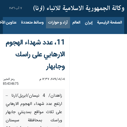
٧ آب ٢٠٢٦
الصفحة الرئيسية
إيران
العالم
آراء و حوارات
وسائط متعددة
عناوين الأخب
11، عدد شهداء الهجوم
الارهابي على راسك
وجابهار
٠٤‏/٠٤‏/٢٠٢٤، ١٢:٣٧ م
رمز الخبر:
85434675
زاهدان/ 4 نيسان/ابريل/ارنا –
ارتفع عدد شهداء الهجوم الارهابي
على ثلاث مواقع بمدينتي جابهار
وراسك بمحافظة سيستان