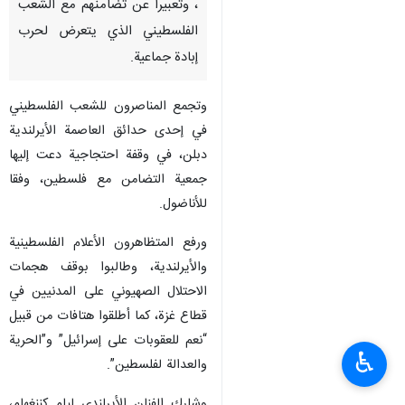
، وتعبيرا عن تضامنهم مع الشعب
الفلسطيني الذي يتعرض لحرب
إبادة جماعية.
وتجمع المناصرون للشعب الفلسطيني
في إحدى حدائق العاصمة الأيرلندية
دبلن، في وقفة احتجاجية دعت إليها
جمعية التضامن مع فلسطين، وفقا
للأناضول.
ورفع المتظاهرون الأعلام الفلسطينية
والأيرلندية، وطالبوا بوقف هجمات
الاحتلال الصهیوني على المدنيين في
قطاع غزة، كما أطلقوا هتافات من قبيل
“نعم للعقوبات على إسرائيل” و”الحرية
♿︎
والعدالة لفلسطين”.
وشارك الفنان الأيرلندي ليام كننغهام،