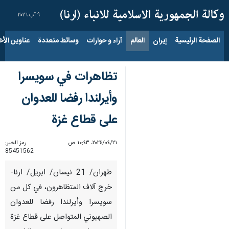
٩ آب ٢٠٢٦
الصفحة الرئيسية
إيران
العالم
آراء و حوارات
وسائط متعددة
عناوين الأخب
تظاهرات في سويسرا
وأيرلندا رفضا للعدوان
على قطاع غزة
٢١‏/٠٤‏/٢٠٢٤، ١٠:٤٣ ص
رمز الخبر:
85451562
طهران/ 21 نيسان/ ابريل/ ارنا-
خرج آلاف المتظاهرون، في كل من
سويسرا وأيرلندا رفضا للعدوان
الصهیوني المتواصل على قطاع غزة