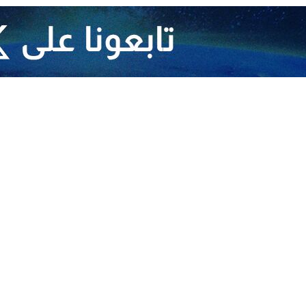
كرة "العقلانية القصوى" لانها تخدم مصلحة الجميع
ربية-الاسلامية غير العادية