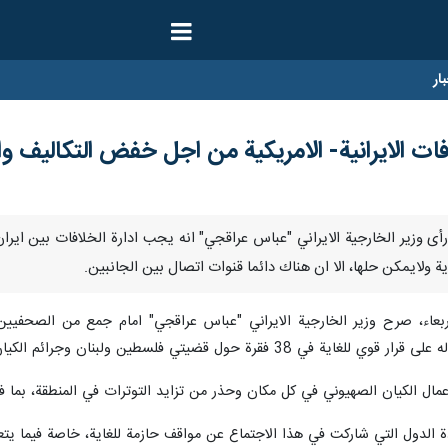
ار
ات الايرانية- الامريكية من اجل خفض التكاليف وا
ر/ارنا-رأى وزير الخارجية الايراني "عباس عراقجي" انه يجب ادارة الخلافات بين 
ة ولايمكن حلها، الا ان هناك دائما قنوات اتصال بين الجانبين.
بعاء، صرح وزير الخارجية الايراني "عباس عراقجي" امام جمع من الصحفيين
 حول قضيتي فلسطين ولبنان وجرائم الكيان الصهيوني.
مال الكيان الصهيوني في كل مكان وحذر من تزايد التوترات في المنطقة، بما 
ادة الدول التي شاركت في هذا الاجتماع عن مواقف حازمة للغاية، خاصة فيما يتعل