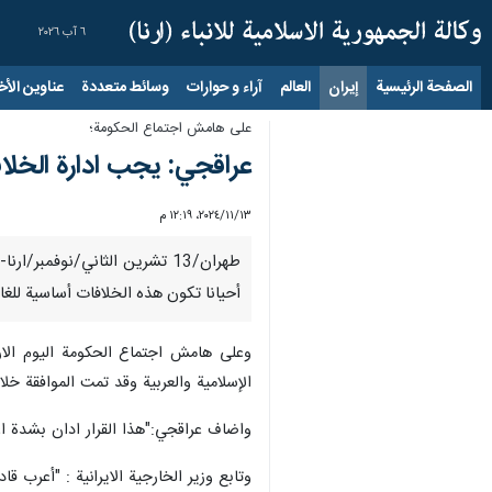
٦ آب ٢٠٢٦
الصفحة الرئيسية
إيران
العالم
آراء و حوارات
وسائط متعددة
عناوين الأخب
على هامش اجتماع الحكومة؛
عراقجي: يجب ادارة الخلاف
١٣‏/١١‏/٢٠٢٤، ١٢:١٩ م
طهران/13 تشرين الثاني/نوفمب
أحيانا تكون هذه الخلافات أساسية للغاي
وعلى هامش اجتماع الحكومة اليوم الار
الإسلامية والعربية وقد تمت الموافقة خلاله على قرار قوي للغاية في 38 فقرة
واضاف عراقجي:"هذا القرار ادان بشدة اع
وتابع وزير الخارجية الايرانية : "أعرب ق