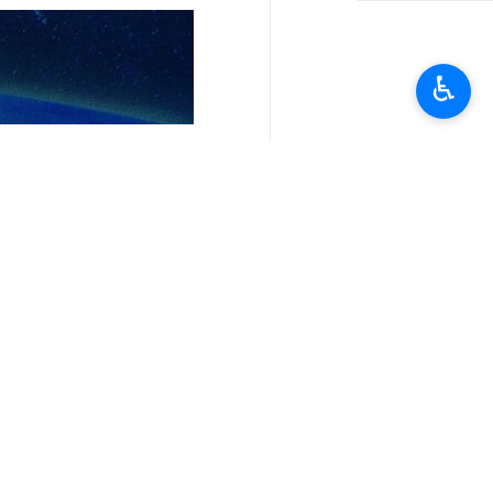
♿︎
أخبار ذات صلة
عراقجي ينصح المسؤولين الاميركيين باختبار ف
طهران / 12 تشرين الثاني/نوفمبر/ارنا- اكد وزير خارجية الجمهورية الإسلامية الإيرانية عباس عراقجي،…
عارف يعود الى طهران بعد مشاركته في القمة الع
طهران / 12 تشرين الثاني/نوفمبر/ارنا- عاد النائب الاول لرئيس الجمهورية الاسلامية الايرانية محمد…
تعليقك