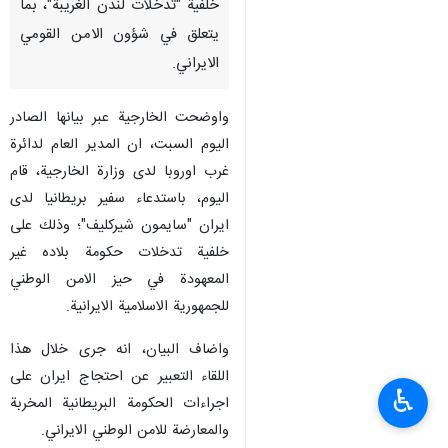
خلفية "تدخلات لندن الغريبة"، بما
يتعلق في شؤون الامن القومي
الايراني.
واوضحت الخارجية عبر بيانها الصادر
اليوم السبت، ان المدير العام لدائرة
غرب اوروبا لدى وزارة الخارجية، قام
اليوم، باستدعاء سفير بريطانيا لدى
ايران "سايمون شيركليف"؛ وذلك على
خلفية تدخلات حكومة بلاده غير
المعهودة في حيز الامن الوطني
للجمهورية الاسلامية الايرانية.
واضاف البيان، انه جرى خلال هذا
اللقاء التعبير عن احتجاج ايران على
♿︎
اجراءات الحكومة البريطانية المخربة
والمعارضة للامن الوطني الايراني.