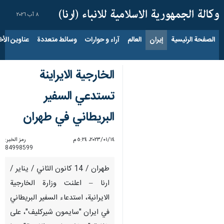
٨ آب ٢٠٢٦
الصفحة الرئيسية
إيران
العالم
آراء و حوارات
وسائط متعددة
عناوين الأخب
الخارجية الايراينة
تستدعي السفير
البريطاني في طهران
١٤‏/٠١‏/٢٠٢٣، ٥:٢٤ م
رمز الخبر:
84998599
طهران / 14 كانون الثاني / يناير /
ارنا – اعلنت وزارة الخارجية
الايرانية، استدعاء السفير البريطاني
في ايران "سايمون شيركليف"، على