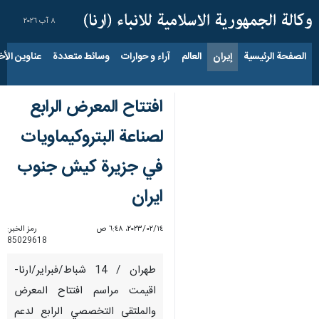
٨ آب ٢٠٢٦
الصفحة الرئيسية
إيران
العالم
آراء و حوارات
وسائط متعددة
عناوين الأخب
افتتاح المعرض الرابع
لصناعة البتروكيماويات
في جزيرة كيش جنوب
ايران
١٤‏/٠٢‏/٢٠٢٣، ٦:٤٨ ص
رمز الخبر:
85029618
طهران / 14 شباط/فبراير/ارنا-
اقيمت مراسم افتتاح المعرض
والملتقى التخصصي الرابع لدعم