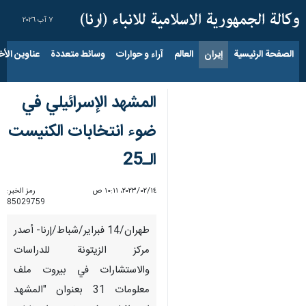
٧ آب ٢٠٢٦
الصفحة الرئيسية
إيران
العالم
آراء و حوارات
وسائط متعددة
عناوين الأخب
المشهد الإسرائيلي في
ضوء انتخابات الكنيست
الـ25
١٤‏/٠٢‏/٢٠٢٣، ١٠:١١ ص
رمز الخبر:
85029759
طهران/14 فبرایر/شباط/إرنا- أصدر
مركز الزيتونة للدراسات
والاستشارات في بيروت ملف
معلومات 31 بعنوان "المشهد