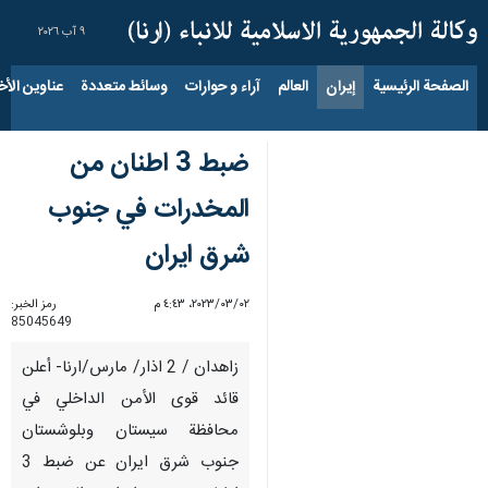
٩ آب ٢٠٢٦
الصفحة الرئيسية
إيران
العالم
آراء و حوارات
وسائط متعددة
عناوين الأخب
ضبط 3 اطنان من
المخدرات في جنوب
شرق ايران
٠٢‏/٠٣‏/٢٠٢٣، ٤:٤٣ م
رمز الخبر:
85045649