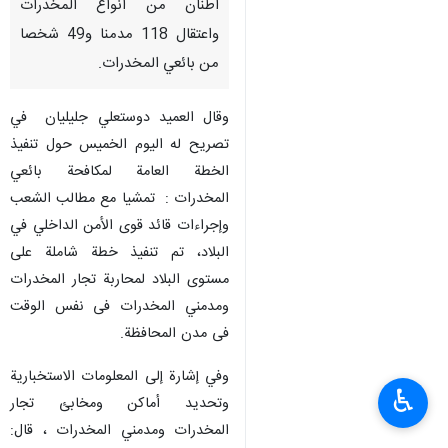
زاهدان / 2 اذار/ مارس/ارنا- أعلن
قائد قوى الأمن الداخلي في
محافظة سيستان وبلوشستان
جنوب شرق ايران عن ضبط 3
اطنان من انواع المخدرات
واعتقال 118 مدمنا و49 شخصا
من بائعي المخدرات.
وقال العميد دوستعلي جليليان في
تصريح له اليوم الخميس حول تنفيذ
الخطة العامة لمكافحة بائعي
المخدرات : تمشيا مع مطالب الشعب
وإجراءات قائد قوى الأمن الداخلي في
♿︎
البلاد، تم تنفيذ خطة شاملة على
مستوى البلاد لمحاربة تجار المخدرات