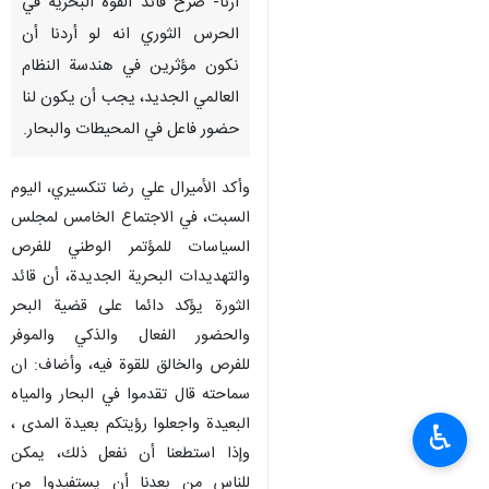
ارنا- صرح قائد القوة البحرية في
الحرس الثوري انه لو أردنا أن
نكون مؤثرين في هندسة النظام
العالمي الجديد، يجب أن يكون لنا
حضور فاعل في المحيطات والبحار.
وأكد الأميرال علي رضا تنكسيري، اليوم
السبت، في الاجتماع الخامس لمجلس
السياسات للمؤتمر الوطني للفرص
والتهديدات البحرية الجديدة، أن قائد
الثورة يؤكد دائما على قضية البحر
والحضور الفعال والذكي والموفر
للفرص والخالق للقوة فيه، وأضاف: ان
سماحته قال تقدموا في البحار والمياه
البعيدة واجعلوا رؤيتكم بعيدة المدى ،
♿︎
وإذا استطعنا أن نفعل ذلك، يمكن
للناس من بعدنا أن يستفيدوا من