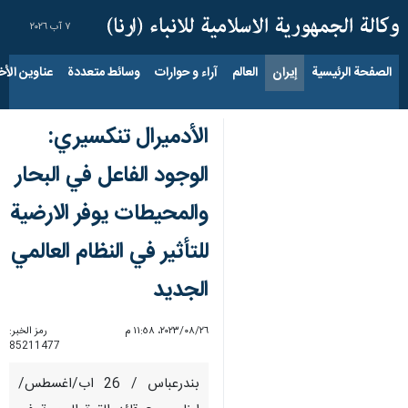
٧ آب ٢٠٢٦
الصفحة الرئيسية
إيران
العالم
آراء و حوارات
وسائط متعددة
عناوين الأخب
الأدميرال تنكسيري:
الوجود الفاعل في البحار
والمحيطات يوفر الارضية
للتأثير في النظام العالمي
الجديد
٢٦‏/٠٨‏/٢٠٢٣، ١١:٥٨ م
رمز الخبر:
85211477
بندرعباس / 26 اب/اغسطس/