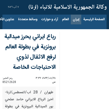
٧ آب ٢٠٢٦
الصفحة الرئيسية
إيران
العالم
آراء و حوارات
وسائط متعددة
عناوين الأخب
رباع ايراني يحرز ميدالية
برونزية في بطولة العالم
لرفع الاثقال لذوي
الاحتياجات الخاصة
٢٨‏/٠٨‏/٢٠٢٣، ٣:٣٢
رمز الخبر:
ص
85212628
طهران / 28 اب/اغسطس/ارنا-
احرز الرباع الايراني حامد صلحي
بور الميدالية البرونزية في بطولة