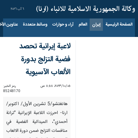
٦ آب ٢٠٢٦
الصفحة الرئيسية
إيران
العالم
آراء و حوارات
وسائط متعددة
عناوين الأخب
لاعبة إيرانية تحصد
فضية التزلج بدورة
الألعاب الآسيوية
٠٥‏/١٠‏/٢٠٢٣، ٨:٥٨ ص
رمز الخبر:
85248170
هانغتشو/5 تشرين الأول/ اكتوبر/
ارنا- احرزت اللاعبة الإيرانية "ترانة
أحمدي"، الميدالية الفضية في
منافسات التزلج ضمن دورة الالعاب