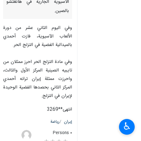
الاسيوية الجارية في هانغتشو
بالصين.
وفي اليوم الثاني عشر من دورة
الألعاب الآسيوية، فازت أحمدي
بالميدالية الفضية في التزلج الحر.
وفي مادة التزلج الحر احرز ممثلان من
تايبيه الصينية المركز الأول والثالث،
واحرزت ممثلة إيران ترانه أحمدي
المركز الثاني بحصدها الفضية الوحيدة
لإيران في التزلج.
انتهى**3269
إيران
رياضة
♿︎
٠ Persons