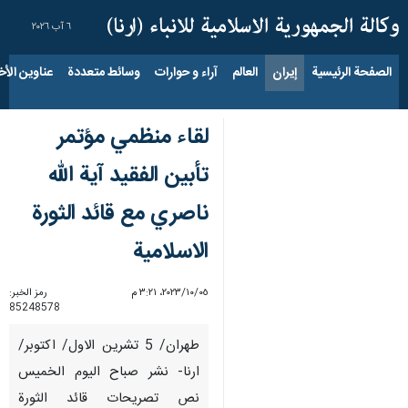
٦ آب ٢٠٢٦
الصفحة الرئيسية
إيران
العالم
آراء و حوارات
وسائط متعددة
عناوين الأخب
لقاء منظمي مؤتمر
تأبين الفقيد آية الله
ناصري مع قائد الثورة
الاسلامية
٠٥‏/١٠‏/٢٠٢٣، ٣:٢١ م
رمز الخبر:
85248578
طهران/ 5 تشرين الاول/ اكتوبر/
ارنا- نشر صباح اليوم الخميس
نص تصريحات قائد الثورة