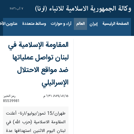
٧ آب ٢٠٢٦
الصفحة الرئيسية
إيران
العالم
آراء و حوارات
وسائط متعددة
عناوين الأخب
المقاومة الإسلامية في
لبنان تواصل عملياتها
ضد مواقع الاحتلال
الإسرائيلي
١٥‏/٠٧‏/٢٠٢٤، ٦:٣١ م
رمز الخبر:
85539981
طهران/15 تموز/يوليو/ارنا- أعلنت
المقاومة الاسلامية (حزب الله) في
لبنان اليوم الاثنين استهدافها عدة