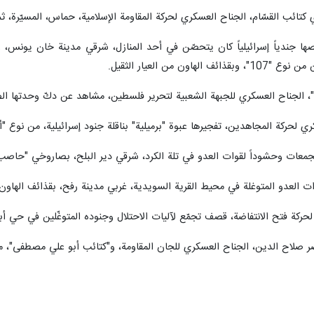
تائب القسّام، الجناح العسكري لحركة المقاومة الإسلامية، حماس، المسيّرة، ثم 
ها جندياً إسرائيلياً كان يتحصّن في أحد المنازل، شرقي مدينة خان يونس، وأ
 من العيار الثقيل.
 الجناح العسكري للجبهة الشعبية لتحرير فلسطين، مشاهد عن دكّ وحدتها ال
 تفجيرها عبوة "برميلية" بناقلة جنود إسرائيلية، من نوع "أم 113"، شرقي خربة العدس، شرقي رفح، جنوبي قطاع غ
معات وحشوداً لقوات العدو في تلة الكرد، شرقي دير البلح، بصاروخي "حاصب 111"
ات العدو المتوغلة في محيط القرية السويدية، غربي مدينة رفح، بقذائف الهاون.
لحركة فتح الانتفاضة، قصف تجمّع لآليات الاحتلال وجنوده المتوغّلين في حي
 صلاح الدين، الجناح العسكري للجان المقاومة، و"كتائب أبو علي مصطفى"، موقع 