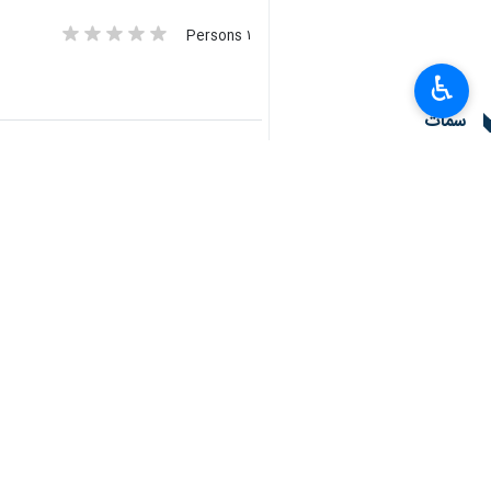
١ Persons
♿︎
سمات
رشقة صاروخية
الاحتلال
الاراضي المحتلة
المقاومة في غزة
تعليقك