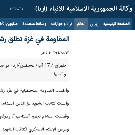
٧ آب ٢٠٢٦
الصفحة الرئيسية
إيران
العالم
آراء و حوارات
وسائط متعددة
عناوين الأخب
المقاومة في غزة تطلق رش
١٧‏/٠٨‏/٢٠٢٤، ٥:٤٠ ص
طهران / 17 آب/اغسطس/ارنا- 
وآلياتها.
وأطلقت المقاومة الفلسطينية في غزّة رشق
وأعلنت كتائب الشهيد عز الدين القسّام، 
وقصفت القسّام تجمع "مفتاحيم"، وموقع "ني
وعرض الإعلام العسكري لكتائب الشهيد ع