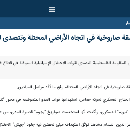
ار
قة صاروخية في اتجاه الأراضي المحتلة وتتصدى لت
تواصل المقاومة الفلسطينية التصدي لقوات الاحتلال الإسرائيلية المتوغلة في قطاع
ة صاروخية في اتجاه الأراضي المحتلة، وفق ما أكّد مراسل الميادين.
الجناح العسكري لحركة حماس، استهدافها قوات العدو المتموضعة في محور "نتساريم"
ريم" العسكري، وأكّدت أنّها استخدمت صواريخ "رجوم" قصيرة المدى، من عيار 114 م
ز الدين القسام مشاهد توثّق استهداف مبنى تحصّن فيه جنود "جيش" الاحتلا