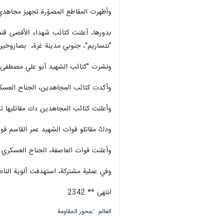
وأظهرت المقاطع المصوّرة تجهيز مجاهدي ك
بدورها، أعلنت كتائب شهداء الأقصى قنص
"نتساريم"، جنوبي مدينة غزة، بصاروخين من نوع "107"، وبقذائف الهاون
ونشرت "كتائب الشهيد أبو علي مصطفى"،
وأكدت كتائب المجاهدين، الجناح العسكري لحركة المجاهدين،
وأعلنت كتائب المجاهدين دك مقاتليها تج
ودكّ مقاتلو قوات الشهيد عمر القاسم قو
وأعلنت قوات العاصفة، الجناح العسكري 
وفي عملية مشتركة، استهدفت ألوية الناصر
انتهى ** 2342
العالم
محور المقاومة